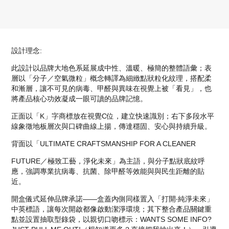
設計理念:
此設計以品牌大地色系延展成中性、溫暖、極簡的整體語彙；表
層以「分子／空氣微粒」概念轉譯為細緻點狀粒化紋理，搭配柔
和漸層，讓不可見的病毒、甲醛與異味在視覺上被「看見」，也
將產品核心功效凝成一眼可讀的品牌記憶。
正面以「K」字商標放在視覺C位，建立快速識別；右下多段水平
線象徵地板層次與口碑曲線上揚，傳達穩固、安心與持續升級。
背面以「ULTIMATE CRAFTSMANSHIP FOR A CLEANER
FUTURE／極致工藝，淨化未來」為主語，與分子點狀底紋呼
應，強調專業抗病毒、抗菌、除甲醛等效能與與民生距離的貼
近。
開盒儀式延伸品牌承諾——盒蓋內側同樣置入「打開‧純淨未來」
中英標語，讓每次開啟都像啟動潔淨環境；其下整合產品關鍵重
點並設置抽取型錄袋，以親切口吻標示：WANTS SOME INFO?