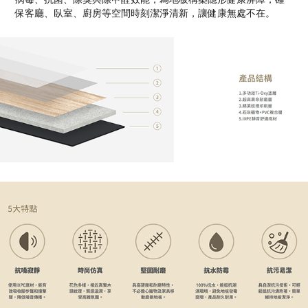
保客廳、臥室、廚房等空間時刻潔淨清新，讓健康無處不在。