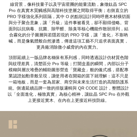
線背景，像科技量子以及宇宙星團的能量流動，象徵鈦晶 SPC
Pro 在真實木質觸感與高階科技塗層之間取得平衡；右側直立的
PRO 字樣強化系列區隔，其中 O 的點狀設計同時呼應木材橫切面
與分子聚合意象，讓「升級」這件事被看見，卻不顯得侵略。背
面則以抗病毒、抗菌、除甲醛、除臭等核心機能作散狀排列，結
合霧化的分子圖層與若隱若現的 PRO 字樣，讓「進化」不靠吶
喊，而是像氣體般自然滲透，傳達這項工藝不只追求表面真實，
更具備消除微小威脅的內在實力。
頂部延續上一版品牌名稱保有系列感，同時透過設計仿材質色階
與紋理差異，清楚區分 Pro 等級；打開盒蓋的瞬間，內部以分子
模糊與層次堆疊的輔助圖形營造「寶藏盒」般的儀式感，搭配專
業認證如勳章般呈現，讓使用者在開箱的當下就理解：這不只是
一箱地板，而是一套為居家、商空與未來生活打造的高階防護系
統。側邊延續品牌一致的排版邏輯與 QR CODE 設計，整體設計
以「全面進化，極致真實」為核心精神，讓鈦晶 SPC Pro 在外觀
上更接近實木、在內在上更接近科技防線。