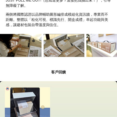
JUST PULL ME OUT!（想知道更多？直接把我抽出來！），引導
無障礙了解。
兩側將國際認證以品牌輔助圖形編排成模組化資訊牆，專業而不
距離。整體以「粒化可視、標識先行、開盒成禮」串起功能與美
感，讓建材包裝自帶溫度與信任。
客戶回饋