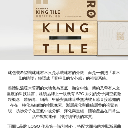
此包裝希望讓此建材不只是承載建材的外殼，而是一個把「看不
見的防護」轉譯成「看得見的安心感」的視覺系統。
整體以溫暖木質調的大地色為基底，融合中性、簡約又帶有人文
溫度的科技語言，延續品牌上一版既有 SPC 系列的分子與空氣微
粒概念，將病毒、細菌、甲醛與異味這些無法被五感直接感知的
存在，轉化為細緻的粒狀像素、漸層霧化與曲線層疊的視覺表
現，彷彿分子在空氣中被分解、淨化與重組，隱喻產品在日常生
活中默默運作、卻持續守護的本質。
正面以品牌 LOGO 作為第一識別核心，搭配大面積的粒狀漸層曲