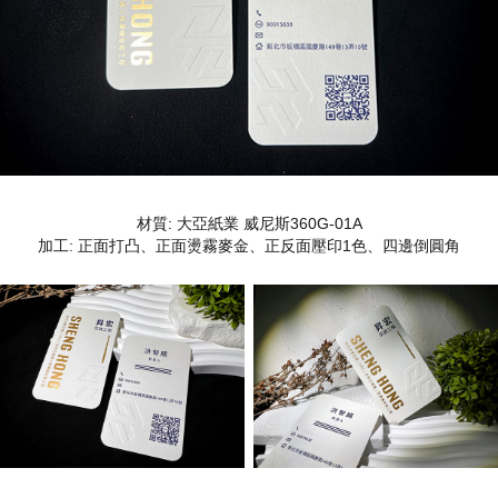
材質: 大亞紙業 威尼斯360G-01A
加工: 正面打凸、正面燙霧麥金、正反面壓印1色、四邊倒圓角