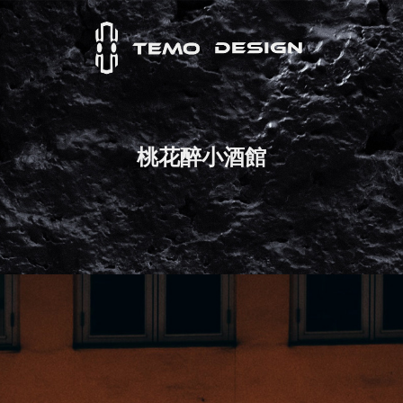
桃花醉小酒館