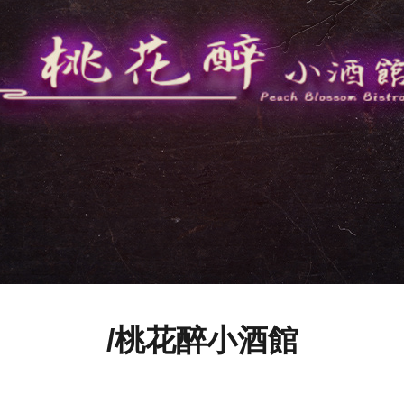
/桃花醉小酒館