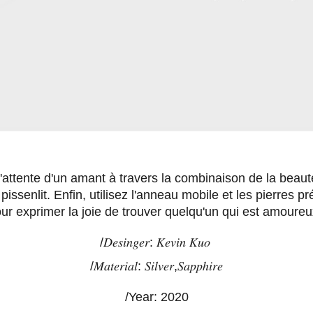
'attente d'un amant à travers la combinaison de la beaut
pissenlit. Enfin, utilisez l'anneau mobile et les pierres 
ur exprimer la joie de trouver quelqu'un qui est amoureu
/𝐷𝑒𝑠𝑖𝑛𝑔𝑒𝑟: 𝐾𝑒𝑣𝑖𝑛 𝐾𝑢𝑜
/𝑀𝑎𝑡𝑒𝑟𝑖𝑎𝑙: 𝑆𝑖𝑙𝑣𝑒𝑟,𝑆𝑎𝑝𝑝ℎ𝑖𝑟𝑒
/Year: 2020