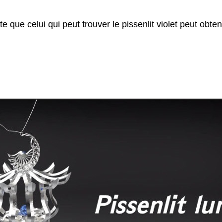
 que celui qui peut trouver le pissenlit violet peut obten
So...do you found your love?